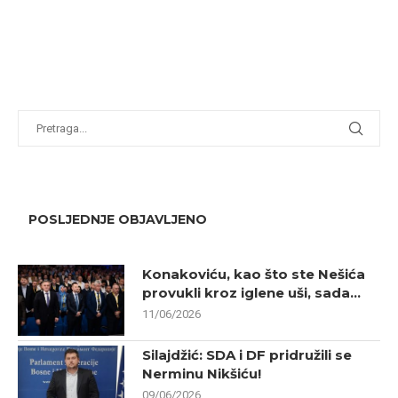
POSLJEDNJE OBJAVLJENO
Konakoviću, kao što ste Nešića
provukli kroz iglene uši, sada...
11/06/2026
Silajdžić: SDA i DF pridružili se
Nerminu Nikšiću!
09/06/2026