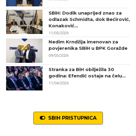
SBiH: Dodik unaprijed znao za
odlazak Schmidta, dok Bećirović,
Konaković...
11/05/2026
Nedim Krndžija imenovan za
povjerenika SBiH u BPK Goražde
09/05/2026
Stranka za BiH obilježila 30
godina: Efendić ostaje na čelu...
11/04/2026
SBIH PRISTUPNICA