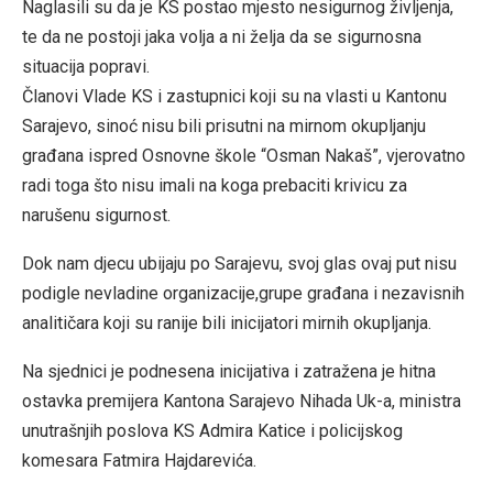
Naglasili su da je KS postao mjesto nesigurnog življenja,
te da ne postoji jaka volja a ni želja da se sigurnosna
situacija popravi.
Članovi Vlade KS i zastupnici koji su na vlasti u Kantonu
Sarajevo, sinoć nisu bili prisutni na mirnom okupljanju
građana ispred Osnovne škole “Osman Nakaš”, vjerovatno
radi toga što nisu imali na koga prebaciti krivicu za
narušenu sigurnost.
Dok nam djecu ubijaju po Sarajevu, svoj glas ovaj put nisu
podigle nevladine organizacije,grupe građana i nezavisnih
analitičara koji su ranije bili inicijatori mirnih okupljanja.
Na sjednici je podnesena inicijativa i zatražena je hitna
ostavka premijera Kantona Sarajevo Nihada Uk-a, ministra
unutrašnjih poslova KS Admira Katice i policijskog
komesara Fatmira Hajdarevića.