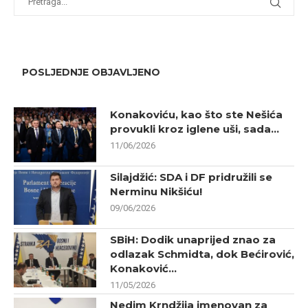
POSLJEDNJE OBJAVLJENO
Konakoviću, kao što ste Nešića
provukli kroz iglene uši, sada...
11/06/2026
Silajdžić: SDA i DF pridružili se
Nerminu Nikšiću!
09/06/2026
SBiH: Dodik unaprijed znao za
odlazak Schmidta, dok Bećirović,
Konaković...
11/05/2026
Nedim Krndžija imenovan za