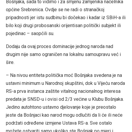
Bošnjaka, sada to vidimo i za smjenu zamjenika načelnika
općine Srebrenica. Ovdje se ne radi o stranačkoj
pripadnosti jer istu sudbinu bi dočekao i kadar iz SBiH-a ili
bilo koji drugi probosanski orijentisan politički subjekt ili
pojedinac – saopćili su.
Dodaju da ovaj proces dominacije jednog naroda nad
drugim nije samo ograničen na lokalnu samoupravu već i
šire.
– Na nivou entiteta politička moć Bošnjaka svedena je na
ustavni minimum u Narodnoj skupštini, dok u Vijeću naroda
RS-a prva instanca zaštite vitalnog nacionalnog interesa
predata je SNSD-u i ovisi od 2/3 većine u Klubu Bošnjaka.
Jedino autohtono ustavno djelovanje koje je preostalo
jeste da Bošnjaci kao narod mogu odlučiti da li će ili neće
podržati određene izmjene Ustava RS-a. Sve ostalo
možete ostvariti samo ukoliko ste Bošnjak po mjeri i