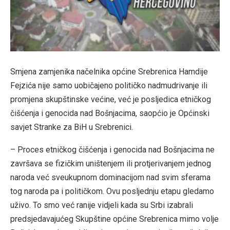
Smjena zamjenika načelnika općine Srebrenica Hamdije
Fejzića nije samo uobičajeno političko nadmudrivanje ili
promjena skupštinske većine, već je posljedica etničkog
čišćenja i genocida nad Bošnjacima, saopćio je Općinski
savjet Stranke za BiH u Srebrenici.
– Proces etničkog čišćenja i genocida nad Bošnjacima ne
završava se fizičkim uništenjem ili protjerivanjem jednog
naroda već sveukupnom dominacijom nad svim sferama
tog naroda pa i političkom. Ovu posljednju etapu gledamo
uživo. To smo već ranije vidjeli kada su Srbi izabrali
predsjedavajućeg Skupštine općine Srebrenica mimo volje