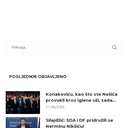
POSLJEDNJE OBJAVLJENO
Konakoviću, kao što ste Nešića
provukli kroz iglene uši, sada...
11/06/2026
Silajdžić: SDA i DF pridružili se
Nerminu Nikšiću!