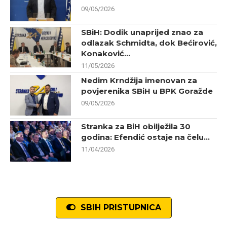
09/06/2026
SBiH: Dodik unaprijed znao za
odlazak Schmidta, dok Bećirović,
Konaković...
11/05/2026
Nedim Krndžija imenovan za
povjerenika SBiH u BPK Goražde
09/05/2026
Stranka za BiH obilježila 30
godina: Efendić ostaje na čelu...
11/04/2026
SBIH PRISTUPNICA