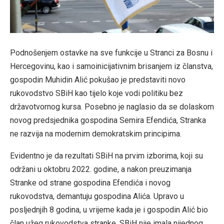
Podnošenjem ostavke na sve funkcije u Stranci za Bosnu i
Hercegovinu, kao i samoinicijativnim brisanjem iz članstva,
gospodin Muhidin Alić pokušao je predstaviti novo
rukovodstvo SBiH kao tijelo koje vodi politiku bez
državotvornog kursa. Posebno je naglasio da se dolaskom
novog predsjednika gospodina Semira Efendića, Stranka
ne razvija na modernim demokratskim principima.
Evidentno je da rezultati SBiH na prvim izborima, koji su
održani u oktobru 2022. godine, a nakon preuzimanja
Stranke od strane gospodina Efendića i novog
rukovodstva, demantuju gospodina Alića. Upravo u
posljednjih 8 godina, u vrijeme kada je i gospodin Alić bio
član užeg rukovodstva stranke, SBiH nije imala nijednog