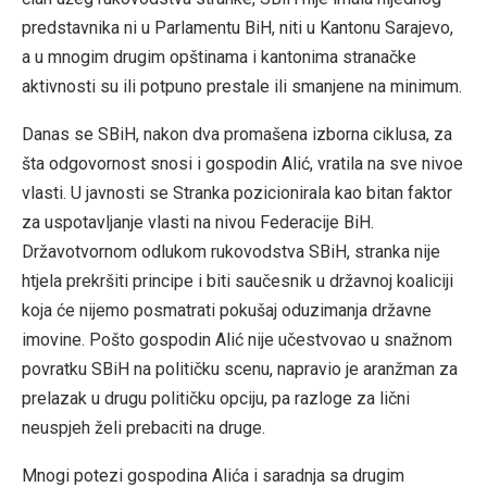
predstavnika ni u Parlamentu BiH, niti u Kantonu Sarajevo,
a u mnogim drugim opštinama i kantonima stranačke
aktivnosti su ili potpuno prestale ili smanjene na minimum.
Danas se SBiH, nakon dva promašena izborna ciklusa, za
šta odgovornost snosi i gospodin Alić, vratila na sve nivoe
vlasti. U javnosti se Stranka pozicionirala kao bitan faktor
za uspotavljanje vlasti na nivou Federacije BiH.
Državotvornom odlukom rukovodstva SBiH, stranka nije
htjela prekršiti principe i biti saučesnik u državnoj koaliciji
koja će nijemo posmatrati pokušaj oduzimanja državne
imovine. Pošto gospodin Alić nije učestvovao u snažnom
povratku SBiH na političku scenu, napravio je aranžman za
prelazak u drugu političku opciju, pa razloge za lični
neuspjeh želi prebaciti na druge.
Mnogi potezi gospodina Alića i saradnja sa drugim