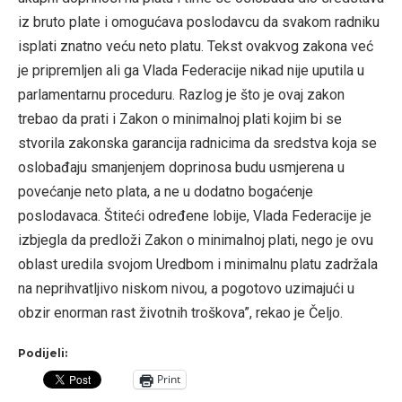
iz bruto plate i omogućava poslodavcu da svakom radniku
isplati znatno veću neto platu. Tekst ovakvog zakona već
je pripremljen ali ga Vlada Federacije nikad nije uputila u
parlamentarnu proceduru. Razlog je što je ovaj zakon
trebao da prati i Zakon o minimalnoj plati kojim bi se
stvorila zakonska garancija radnicima da sredstva koja se
oslobađaju smanjenjem doprinosa budu usmjerena u
povećanje neto plata, a ne u dodatno bogaćenje
poslodavaca. Štiteći određene lobije, Vlada Federacije je
izbjegla da predloži Zakon o minimalnoj plati, nego je ovu
oblast uredila svojom Uredbom i minimalnu platu zadržala
na neprihvatljivo niskom nivou, a pogotovo uzimajući u
obzir enorman rast životnih troškova”, rekao je Čeljo.
Podijeli:
Print