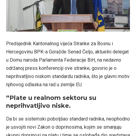
Predsjednik Kantonalnog vijeća Stranke za Bosnu i
Hercegovinu BPK-a Goražde Senad Čeljo, aktuelni delegat
u Domu naroda Parlamenta Federacije BiH, na nedavno
održanoj press konferenciji ove stranke, govorio je o
neprihvatljivo niskom standardu radnika, što je glavni motiv
njihovog odlaska na rad u zemlje EU.
“Plate u realnom sektoru su
neprihvatljivo niske.
Da bi se sistemski poboljšao standard radnika, neophodno
je usvojiti novi Zakon o doprinosima, kojim se smanjuju
ukupni doprinosi na platu i time se oslobađa dio sredstava