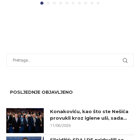
POSLJEDNJE OBJAVLJENO
Konakoviću, kao što ste Nešića
provukli kroz iglene uši, sada...
11/06/2026
Silajdžić: SDA i DF pridružili se