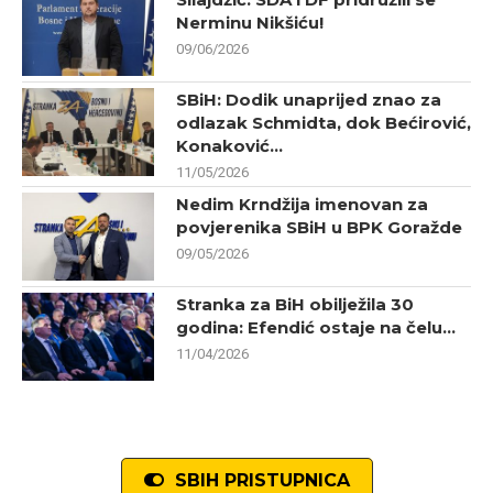
Nerminu Nikšiću!
09/06/2026
SBiH: Dodik unaprijed znao za
odlazak Schmidta, dok Bećirović,
Konaković...
11/05/2026
Nedim Krndžija imenovan za
povjerenika SBiH u BPK Goražde
09/05/2026
Stranka za BiH obilježila 30
godina: Efendić ostaje na čelu...
11/04/2026
SBIH PRISTUPNICA