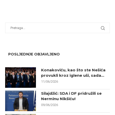
POSLJEDNJE OBJAVLJENO
Konakoviću, kao što ste Nešića
provukli kroz iglene uši, sada...
11/06/2026
Silajdžić: SDA i DF pridružili se
Nerminu Nikšiću!
09/06/2026