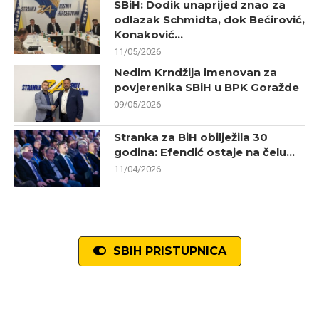
SBiH: Dodik unaprijed znao za
odlazak Schmidta, dok Bećirović,
Konaković...
11/05/2026
Nedim Krndžija imenovan za
povjerenika SBiH u BPK Goražde
09/05/2026
Stranka za BiH obilježila 30
godina: Efendić ostaje na čelu...
11/04/2026
SBIH PRISTUPNICA