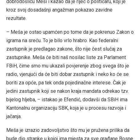
dobrodošlicu Meši i kazao da je riječ o političaru, koji je
kroz svoj dosadašnji angažman pokazao zavidne
rezultate.
– Meša je ostao upamćen po tome da je pokrenuo Zakon o
igrama na sreću. To je bilo vrlo hrabro. Kao federalni
zastupnik je predlagao zakone, što nije čest slučaj za
zastupnike. Meša će biti naš nosilac liste za Parlament
FBiH, čime smo mu ukazali povjerenje zbog svega što je
radio, vjerujući da će biti dobar zastupnik i neko ko će se
boriti za opće, pa tek onda pojedinačne interese. Čak je
jedini zastupnik koji se nakon kraja mandata odrekao tzv.
bijelog hljeba, – istakao je Efendić, dodavši da SBiH ima
Kantonalnu organizaciju SBK, koja je u procesu razvoja i
jačanja.
Meša je izrazio zadovoljstvo što mu je pružena prilika da
bude dio stranke u kojoj ima mjesta za sve građane Bosne