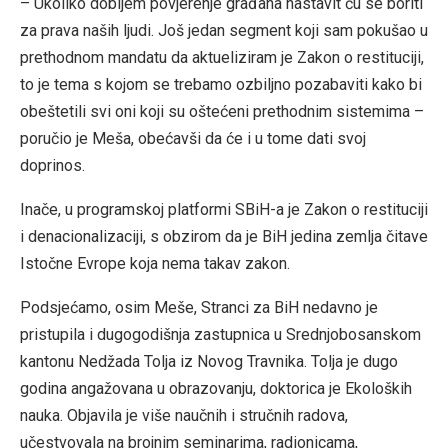
– Ukoliko dobijem povjerenje građana nastavit ću se boriti
za prava naših ljudi. Još jedan segment koji sam pokušao u
prethodnom mandatu da aktueliziram je Zakon o restituciji,
to je tema s kojom se trebamo ozbiljno pozabaviti kako bi
obeštetili svi oni koji su oštećeni prethodnim sistemima –
poručio je Meša, obećavši da će i u tome dati svoj
doprinos.
Inače, u programskoj platformi SBiH-a je Zakon o restituciji
i denacionalizaciji, s obzirom da je BiH jedina zemlja čitave
Istočne Evrope koja nema takav zakon.
Podsjećamo, osim Meše, Stranci za BiH nedavno je
pristupila i dugogodišnja zastupnica u Srednjobosanskom
kantonu Nedžada Tolja iz Novog Travnika. Tolja je dugo
godina angažovana u obrazovanju, doktorica je Ekoloških
nauka. Objavila je više naučnih i stručnih radova,
učestvovala na brojnim seminarima, radionicama,