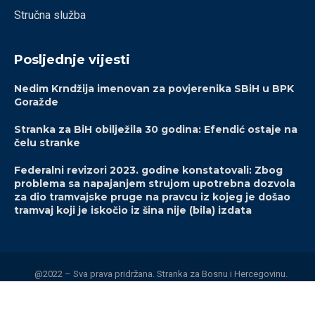
Stručna služba
Posljednje vijesti
Nedim Krndžija imenovan za povjerenika SBiH u BPK
Goražde
Stranka za BiH obilježila 30 godina: Efendić ostaje na
čelu stranke
Federalni revizori 2023. godine konstatovali: Zbog
problema sa napajanjem strujom upotrebna dozvola
za dio tramvajske pruge na pravcu iz kojeg je došao
tramvaj koji je iskočio iz šina nije (bila) izdata
@2022 – Sva prava pridržana. Stranka za Bosnu i Hercegovinu.