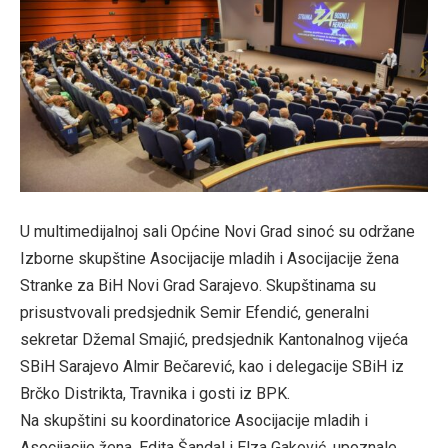
U multimedijalnoj sali Općine Novi Grad sinoć su održane
Izborne skupštine Asocijacije mladih i Asocijacije žena
Stranke za BiH Novi Grad Sarajevo. Skupštinama su
prisustvovali predsjednik Semir Efendić, generalni
sekretar Džemal Smajić, predsjednik Kantonalnog vijeća
SBiH Sarajevo Almir Bečarević, kao i delegacije SBiH iz
Brčko Distrikta, Travnika i gosti iz BPK.
Na skupštini su koordinatorice Asocijacije mladih i
Asocijacije žena, Edita Šandal i Elza Gaković, upoznale