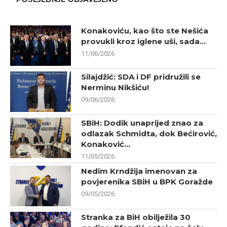
Konakoviću, kao što ste Nešića
provukli kroz iglene uši, sada...
11/06/2026
Silajdžić: SDA i DF pridružili se
Nerminu Nikšiću!
09/06/2026
SBiH: Dodik unaprijed znao za
odlazak Schmidta, dok Bećirović,
Konaković...
11/05/2026
Nedim Krndžija imenovan za
povjerenika SBiH u BPK Goražde
09/05/2026
Stranka za BiH obilježila 30