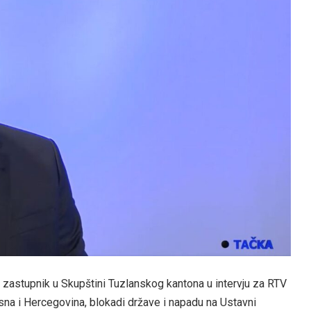
 zastupnik u Skupštini Tuzlanskog kantona u intervju za RTV
sna i Hercegovina, blokadi države i napadu na Ustavni