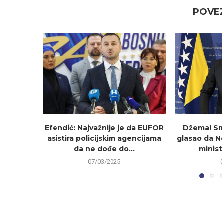
POVEZ
Efendić: Najvažnije je da EUFOR
Džemal Sm
asistira policijskim agencijama
glasao da 
da ne dođe do...
minist
07/03/2025