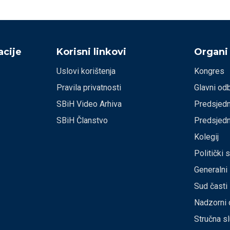
cije
Korisni linkovi
Organi
Uslovi korištenja
Kongres
Pravila privatnosti
Glavni od
SBiH Video Arhiva
Predsjedn
SBiH Članstvo
Predsjedn
Kolegij
Politički 
Generalni
Sud časti
Nadzorni 
Stručna s