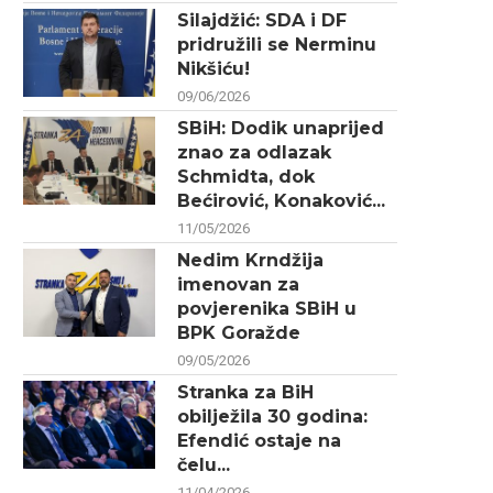
Silajdžić: SDA i DF
pridružili se Nerminu
Nikšiću!
09/06/2026
SBiH: Dodik unaprijed
znao za odlazak
Schmidta, dok
Bećirović, Konaković...
11/05/2026
Nedim Krndžija
imenovan za
povjerenika SBiH u
BPK Goražde
09/05/2026
Stranka za BiH
obilježila 30 godina:
Efendić ostaje na
čelu...
11/04/2026