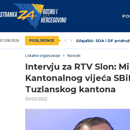
PO
POSLJEDNJE
Silajdžić: SDA i DF pridruž
07/08/2026
SBiH: Dodik unaprijed zna
Nedim Krndžija imenovan
Stranka za BiH obilježila
Federalni revizori 2023.
Unsko-sanski kanton: Na
Livno: Održana izborna o
Izabrano kantonalno ruko
Dva vijećnika u Općinskom
Lokalne organizacije
Novosti
Intervju za RTV Slon: M
Kantonalnog vijeća SBiH
Tuzlanskog kantona
03/03/2022