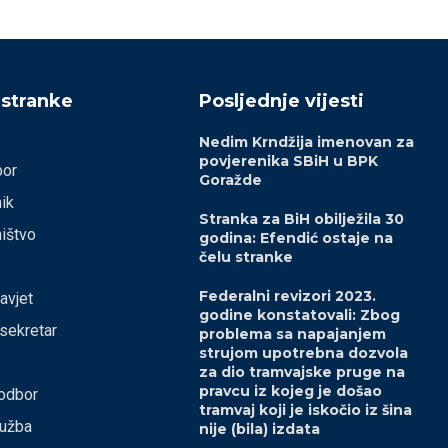
 stranke
Posljednje vijesti
Nedim Krndžija imenovan za
povjerenika SBiH u BPK
bor
Goražde
ik
Stranka za BiH obilježila 30
ištvo
godina: Efendić ostaje na
čelu stranke
Federalni revizori 2023.
savjet
godine konstatovali: Zbog
 sekretar
problema sa napajanjem
strujom upotrebna dozvola
za dio tramvajske pruge na
pravcu iz kojeg je došao
odbor
tramvaj koji je iskočio iz šina
lužba
nije (bila) izdata