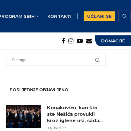
PROGRAM SBIH
KONTAKTI
UČLANI SE
DONACIJE
potrebna...
...
POSLJEDNJE OBJAVLJENO
Konakoviću, kao što
ste Nešića provukli
kroz iglene uši, sada...
11/06/2026