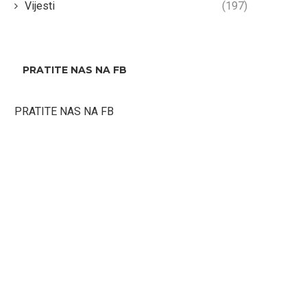
Vijesti
(197)
PRATITE NAS NA FB
PRATITE NAS NA FB
Peštek: Poduzeti sve korake i
Bečarević: Neće moći D
osigurati sigurnost kupača na
Čoviću!
uređenim kupalištima
16/08/2024
17/08/2024