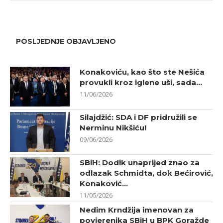
POSLJEDNJE OBJAVLJENO
Konakoviću, kao što ste Nešića
provukli kroz iglene uši, sada...
11/06/2026
Silajdžić: SDA i DF pridružili se
Nerminu Nikšiću!
09/06/2026
SBiH: Dodik unaprijed znao za
odlazak Schmidta, dok Bećirović,
Konaković...
11/05/2026
Nedim Krndžija imenovan za
povjerenika SBiH u BPK Goražde