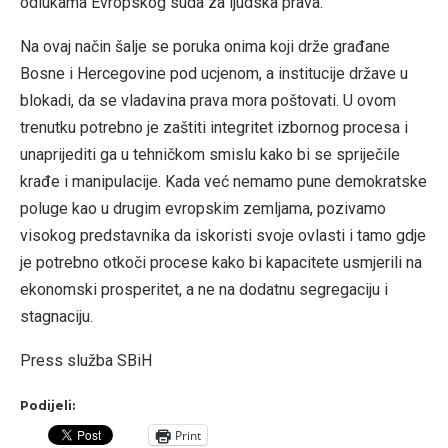
odlukama Evropskog suda za ljudska prava.
Na ovaj način šalje se poruka onima koji drže građane
Bosne i Hercegovine pod ucjenom, a institucije države u
blokadi, da se vladavina prava mora poštovati. U ovom
trenutku potrebno je zaštiti integritet izbornog procesa i
unaprijediti ga u tehničkom smislu kako bi se spriječile
krađe i manipulacije. Kada već nemamo pune demokratske
poluge kao u drugim evropskim zemljama, pozivamo
visokog predstavnika da iskoristi svoje ovlasti i tamo gdje
je potrebno otkoči procese kako bi kapacitete usmjerili na
ekonomski prosperitet, a ne na dodatnu segregaciju i
stagnaciju.
Press služba SBiH
Podijeli:
Print