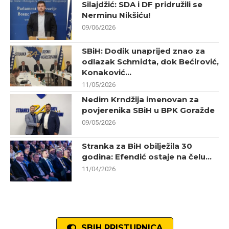
Silajdžić: SDA i DF pridružili se
Nerminu Nikšiću!
09/06/2026
SBiH: Dodik unaprijed znao za
odlazak Schmidta, dok Bećirović,
Konaković...
11/05/2026
Nedim Krndžija imenovan za
povjerenika SBiH u BPK Goražde
09/05/2026
Stranka za BiH obilježila 30
godina: Efendić ostaje na čelu...
11/04/2026
SBIH PRISTUPNICA