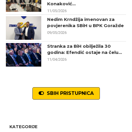
Konaković...
11/05/2026
Nedim Krndžija imenovan za
povjerenika SBiH u BPK Goražde
09/05/2026
Stranka za BiH obilježila 30
godina: Efendić ostaje na čelu...
11/04/2026
SBIH PRISTUPNICA
KATEGORIJE