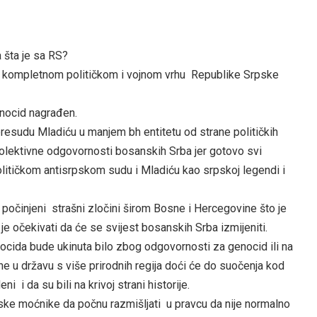
 šta je sa RS?
o kompletnom političkom i vojnom vrhu Republike Srpske
enocid nagrađen.
 presudu Mladiću u manjem bh entitetu od strane političkih
kolektivne odgovornosti bosanskih Srba jer gotovo svi
litičkom antisrpskom sudu i Mladiću kao srpskoj legendi i
 počinjeni strašni zločini širom Bosne i Hercegovine što je
e očekivati da će se svijest bosanskih Srba izmijeniti.
nocida bude ukinuta bilo zbog odgovornosti za genocid ili na
e u državu s više prirodnih regija doći će do suočenja kod
i i da su bili na krivoj strani historije.
ke moćnike da počnu razmišljati u pravcu da nije normalno