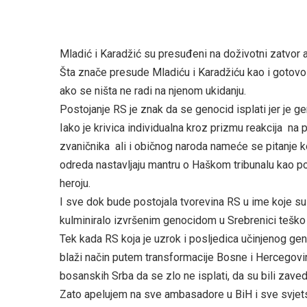
Mladić i Karadžić su presuđeni na doživotni zatvor a
Šta znače presude Mladiću i Karadžiću kao i gotov
ako se ništa ne radi na njenom ukidanju.
Postojanje RS je znak da se genocid isplati jer je g
Iako je krivica individualna kroz prizmu reakcija na
zvaničnika ali i običnog naroda nameće se pitanje 
odreda nastavljaju mantru o Haškom tribunalu kao po
heroju.
I sve dok bude postojala tvorevina RS u ime koje su
kulminiralo izvršenim genocidom u Srebrenici teško j
Tek kada RS koja je uzrok i posljedica učinjenog ge
blaži način putem transformacije Bosne i Hercegovin
bosanskih Srba da se zlo ne isplati, da su bili zaveden
Zato apelujem na sve ambasadore u BiH i sve svjets