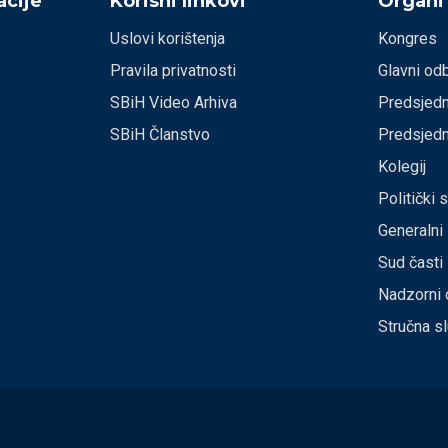
cije
Korisni linkovi
Organi
Uslovi korištenja
Kongres
Pravila privatnosti
Glavni od
SBiH Video Arhiva
Predsjedn
SBiH Članstvo
Predsjedn
Kolegij
Politički 
Generalni
Sud časti
Nadzorni 
Stručna s