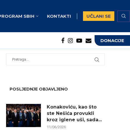
PROGRAM SBIH
KONTAKTI
UČLANI SE
DONACIJE
potrebna...
...
POSLJEDNJE OBJAVLJENO
Konakoviću, kao što
ste Nešića provukli
kroz iglene uši, sada...
11/06/2026