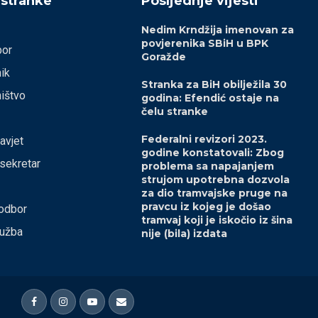
 stranke
Posljednje vijesti
Nedim Krndžija imenovan za
povjerenika SBiH u BPK
bor
Goražde
ik
Stranka za BiH obilježila 30
ištvo
godina: Efendić ostaje na
čelu stranke
Federalni revizori 2023.
savjet
godine konstatovali: Zbog
 sekretar
problema sa napajanjem
strujom upotrebna dozvola
za dio tramvajske pruge na
pravcu iz kojeg je došao
odbor
tramvaj koji je iskočio iz šina
lužba
nije (bila) izdata