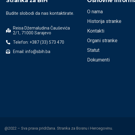
Stranka za BiH
Osnovne informa
O nama
Budite slobodi da nas kontaktirate.
Historija stranke
Reisa Džemaludina Čauševića
Kontakti
2/1, 71000 Sarajevo
Organi stranke
Telefon: +387 (33) 573 470
Statut
Email: info@sbih.ba
Dokumenti
@2022 – Sva prava pridržana. Stranka za Bosnu i Hercegovinu.