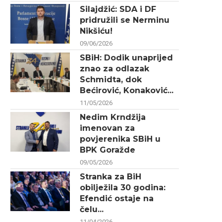
Silajdžić: SDA i DF
pridružili se Nerminu
Nikšiću!
09/06/2026
SBiH: Dodik unaprijed
znao za odlazak
Schmidta, dok
Bećirović, Konaković...
11/05/2026
Nedim Krndžija
imenovan za
povjerenika SBiH u
BPK Goražde
09/05/2026
Stranka za BiH
obilježila 30 godina:
Efendić ostaje na
čelu...
11/04/2026