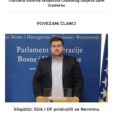
Održana Izborna skupština Gradskog savjeta SBiH
Gradačac
POVEZANI ČLANCI
Silajdžić: SDA i DF pridružili se Nerminu