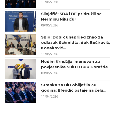
11/06/2026
Silajdžić: SDA i DF pridružili se
Nerminu Nikšiću!
09/06/2026
SBiH: Dodik unaprijed znao za
odlazak Schmidta, dok Bećirović,
Konaković...
11/05/2026
Nedim Krndžija imenovan za
povjerenika SBiH u BPK Goražde
09/05/2026
Stranka za BiH obilježila 30
godina: Efendić ostaje na čelu...
11/04/2026