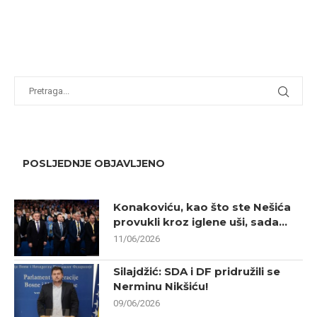
POSLJEDNJE OBJAVLJENO
Konakoviću, kao što ste Nešića
provukli kroz iglene uši, sada...
11/06/2026
Silajdžić: SDA i DF pridružili se
Nerminu Nikšiću!
09/06/2026