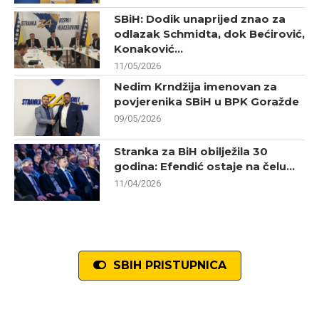
SBiH: Dodik unaprijed znao za
odlazak Schmidta, dok Bećirović,
Konaković...
11/05/2026
Nedim Krndžija imenovan za
povjerenika SBiH u BPK Goražde
09/05/2026
Stranka za BiH obilježila 30
godina: Efendić ostaje na čelu...
11/04/2026
SBIH PRISTUPNICA