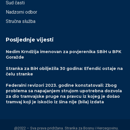
Sud časti
Nadzorni odbor
Stručna služba
Posljednje vijesti
Nedim Krndžija imenovan za povjerenika SBiH u BPK
Goražde
Stranka za BiH obilježila 30 godina: Efendić ostaje na
čelu stranke
Federalni revizori 2023. godine konstatovali: Zbog
problema sa napajanjem strujom upotrebna dozvola
za dio tramvajske pruge na pravcu iz kojeg je došao
tramvaj koji je iskočio iz šina nije (bila) izdata
@2022 – Sva prava pridržana. Stranka za Bosnu i Hercegovinu.