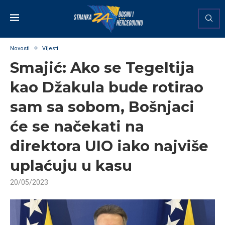
Novosti
Vijesti
Smajić: Ako se Tegeltija
kao Džakula bude rotirao
sam sa sobom, Bošnjaci
će se načekati na
direktora UIO iako najviše
uplaćuju u kasu
20/05/2023