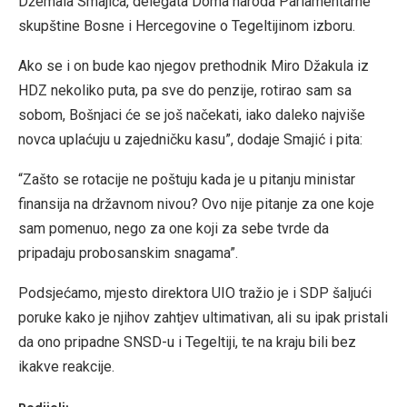
Džemala Smajića, delegata Doma naroda Parlamentarne
skupštine Bosne i Hercegovine o Tegeltijinom izboru.
Ako se i on bude kao njegov prethodnik Miro Džakula iz
HDZ nekoliko puta, pa sve do penzije, rotirao sam sa
sobom, Bošnjaci će se još načekati, iako daleko najviše
novca uplaćuju u zajedničku kasu”, dodaje Smajić i pita:
“Zašto se rotacije ne poštuju kada je u pitanju ministar
finansija na državnom nivou? Ovo nije pitanje za one koje
sam pomenuo, nego za one koji za sebe tvrde da
pripadaju probosanskim snagama”.
Podsjećamo, mjesto direktora UIO tražio je i SDP šaljući
poruke kako je njihov zahtjev ultimativan, ali su ipak pristali
da ono pripadne SNSD-u i Tegeltiji, te na kraju bili bez
ikakve reakcije.