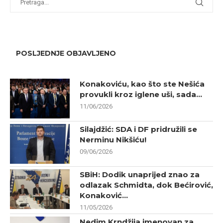
POSLJEDNJE OBJAVLJENO
Konakoviću, kao što ste Nešića
provukli kroz iglene uši, sada...
11/06/2026
Silajdžić: SDA i DF pridružili se
Nerminu Nikšiću!
09/06/2026
SBiH: Dodik unaprijed znao za
odlazak Schmidta, dok Bećirović,
Konaković...
11/05/2026
Nedim Krndžija imenovan za