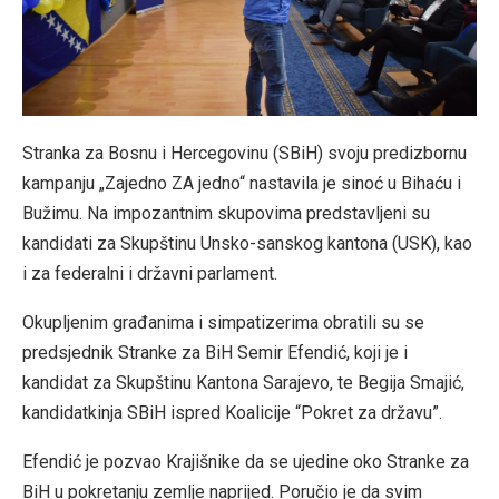
Stranka za Bosnu i Hercegovinu (SBiH) svoju predizbornu
kampanju „Zajedno ZA jedno“ nastavila je sinoć u Bihaću i
Bužimu. Na impozantnim skupovima predstavljeni su
kandidati za Skupštinu Unsko-sanskog kantona (USK), kao
i za federalni i državni parlament.
Okupljenim građanima i simpatizerima obratili su se
predsjednik Stranke za BiH Semir Efendić, koji je i
kandidat za Skupštinu Kantona Sarajevo, te Begija Smajić,
kandidatkinja SBiH ispred Koalicije “Pokret za državu”.
Efendić je pozvao Krajišnike da se ujedine oko Stranke za
BiH u pokretanju zemlje naprijed. Poručio je da svim