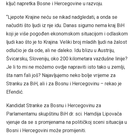
ključ napretka Bosne i Hercegovine u razvoju.
“Ljepote Krajine neću se nikad nadgledati, a onda se
načuditi što ljudi iz nje idu. Danas sigurno nema kraj BiH
koji je više pogođen ekonomskom situacijom i odlaskom
ljudi kao što je to Krajina. Veliki broj mladih ljudi na žalost
odlučio je da ode, ali ne daleko. Idu blizu u Austriju,
Švicarsku, Sloveniju, oko 200 kilometara vazdušne linije?
Je li to mi ne možemo ovdje napraviti isto tako u zemlji,
šta nam fali još? Najavljujemo neko bolje vrijeme za
Stranku za BiH, ali i za Bosnu i Hercegovinu – rekao je
Efendić.
Kandidat Stranke za Bosnu i Hercegovinu za
Parlamentarnu skupštinu BiH dr. sci. Hamdija Lipovača
vjeruje da se s promjenama na političkoj sceni situacija u
Bosni i Hercegovini može promijeniti.