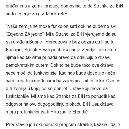
građanima u zemlji pripada domovina, te da Stranka za BiH
nudi rješenje za građansku BiH.
“Naša zemlja ne može funkcionisati dok ne budemo svi
“Zajedno ZA jedno”. Mi u Stranci za BiH vjerujemo da su
svi građani Bosne i Hercegovine bez obzira da li su to
Bošnjaci, Srbi ili Hrvati politička nacija zemlje i da samo
njima kao takvima pripada pravo da odlučuju o državi
demokratskim putem. Dok to ne bude tako ova država
neće moći da funkcioniše. Kad nas bude dovoljno neće
nam trebati ni međunarodna zajednica, niti bilo ko. Ovo će
biti zemlja u kojoj će se donijeti Ustav koji može da
funkcioniše. Mi smo kao Stranka za BiH to ponudili kao
odgovor na ovu dugogodišnju blokadu BiH. Jer, država
mora profunkcionisati – kazao je Efendić.
Predstavio je i ekonomski program stranke, kazavši da je