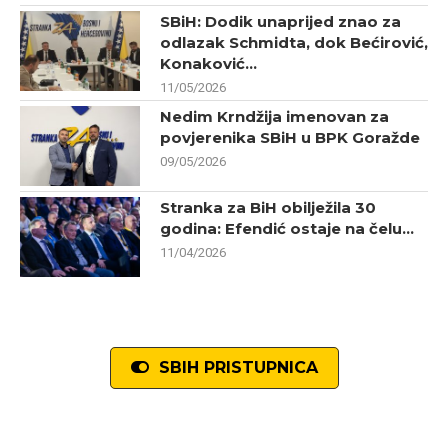
SBiH: Dodik unaprijed znao za
odlazak Schmidta, dok Bećirović,
Konaković...
11/05/2026
Nedim Krndžija imenovan za
povjerenika SBiH u BPK Goražde
09/05/2026
Stranka za BiH obilježila 30
godina: Efendić ostaje na čelu...
11/04/2026
SBIH PRISTUPNICA