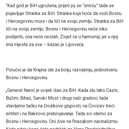
“Kad god je BiH ugrožena, prijeti joj se “smrću” tada se
pojavljuje Stranka za BiH. Stranka koja hoće da vodi Bosnu
i Hercegovinu mora i da liči na svoju zemlju. Stranka za BiH
liči na svoju zemlju. Bosnu i Hercegovinu neće niko
podijeliti, ona neće nestati. Živjet će u harmoniji, jer u njoj
ima mjesta za sve – kazao je Lipovača.
Poručio je da Krajina ide za bolju, razvijeniju, jedinstvenu
Bosnu i Hercegovinu.
„General Nanić je uvijek išao za BiH. Kada idu tako Cazin,
Bužim, Bihać, Sanski Most i drugi naši gradovi, tada
stavljamo tačku na Dodikove gluposti, na Čovićev treći
entitet i na Bakirovo prebrojavanje. Tada svi idemo za
Bosnu i Hercegovinu. Oni žive na finasijkom nacinalizmu.