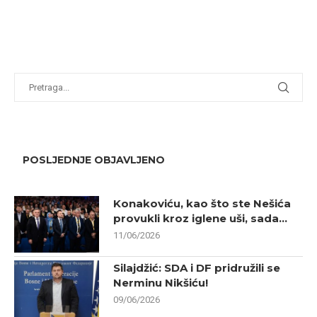
POSLJEDNJE OBJAVLJENO
Konakoviću, kao što ste Nešića
provukli kroz iglene uši, sada...
11/06/2026
Silajdžić: SDA i DF pridružili se
Nerminu Nikšiću!
09/06/2026