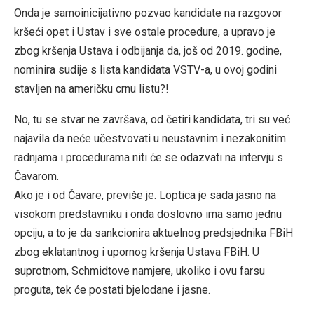
Onda je samoinicijativno pozvao kandidate na razgovor
kršeći opet i Ustav i sve ostale procedure, a upravo je
zbog kršenja Ustava i odbijanja da, još od 2019. godine,
nominira sudije s lista kandidata VSTV-a, u ovoj godini
stavljen na američku crnu listu?!
No, tu se stvar ne završava, od četiri kandidata, tri su već
najavila da neće učestvovati u neustavnim i nezakonitim
radnjama i procedurama niti će se odazvati na intervju s
Čavarom.
Ako je i od Čavare, previše je. Loptica je sada jasno na
visokom predstavniku i onda doslovno ima samo jednu
opciju, a to je da sankcionira aktuelnog predsjednika FBiH
zbog eklatantnog i upornog kršenja Ustava FBiH. U
suprotnom, Schmidtove namjere, ukoliko i ovu farsu
proguta, tek će postati bjelodane i jasne.