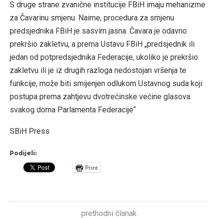
S druge strane zvanične institucije FBiH imaju mehanizme
za Čavarinu smjenu. Naime, procedura za smjenu
predsjednika FBiH je sasvim jasna. Čavara je odavno
prekršio zakletvu, a prema Ustavu FBiH „predsjednik ili
jedan od potpredsjednika Federacije, ukoliko je prekršio
zakletvu ili je iz drugih razloga nedostojan vršenja te
funkcije, može biti smijenjen odlukom Ustavnog suda koji
postupa prema zahtjevu dvotrećinske većine glasova
svakog doma Parlamenta Federacije“
SBiH Press
Podijeli:
Print
prethodni članak