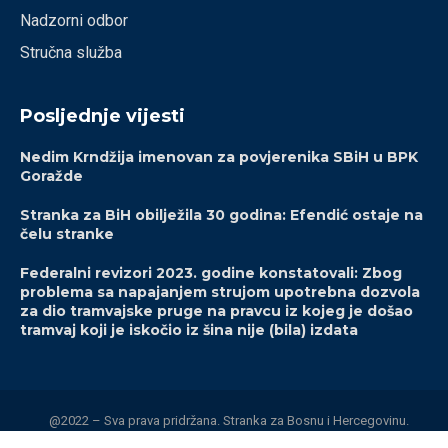
Nadzorni odbor
Stručna služba
Posljednje vijesti
Nedim Krndžija imenovan za povjerenika SBiH u BPK
Goražde
Stranka za BiH obilježila 30 godina: Efendić ostaje na
čelu stranke
Federalni revizori 2023. godine konstatovali: Zbog
problema sa napajanjem strujom upotrebna dozvola
za dio tramvajske pruge na pravcu iz kojeg je došao
tramvaj koji je iskočio iz šina nije (bila) izdata
@2022 – Sva prava pridržana. Stranka za Bosnu i Hercegovinu.