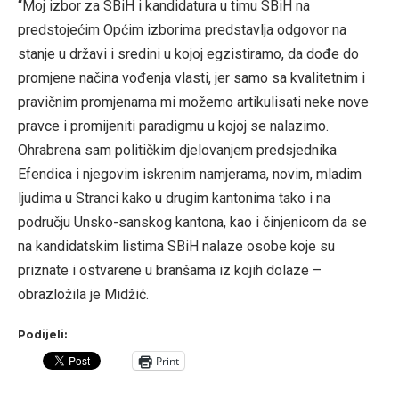
“Moj izbor za SBiH i kandidatura u timu SBiH na
predstojećim Općim izborima predstavlja odgovor na
stanje u državi i sredini u kojoj egzistiramo, da dođe do
promjene načina vođenja vlasti, jer samo sa kvalitetnim i
pravičnim promjenama mi možemo artikulisati neke nove
pravce i promijeniti paradigmu u kojoj se nalazimo.
Ohrabrena sam političkim djelovanjem predsjednika
Efendica i njegovim iskrenim namjerama, novim, mladim
ljudima u Stranci kako u drugim kantonima tako i na
području Unsko-sanskog kantona, kao i činjenicom da se
na kandidatskim listima SBiH nalaze osobe koje su
priznate i ostvarene u branšama iz kojih dolaze –
obrazložila je Midžić.
Podijeli:
Print