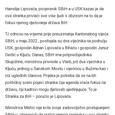
Hamdija Lipovača, povjerenik SBiH-a u USK kazao je da
ova stranka privlači sve više ljudi s obzirom na to da je
fokus njenog djelovanja država BiH.
“U odnosu na vrijeme prije preuzimanja Kantonalnog vijeća
SBiH, u maju 2022., postojala su dva vijećnika na području
USK, gospodin Adnan Lipovača u Bihaću i gospodin Junuz
Dedić u Ključu. Danas, SBiH ima potpredsjednika
Skupštine, ministricu privrede u Vladi, još dva vijećnika u
Ključu, jednog u Sanskom Mostu i vijećnicu u Bužimu kao i
niz uglednih članova. Prijeka je potreba da se na bh.
političkoj sceni pojavi stranka čija agenda vraća fokus na
državu, čiji kadrovi mogu djelovati ujedinjujuće. To je
Stranka za BiH – poručio je Lipovača.
Ministrica Mehić nije krila svoje zadovoljstvo pristupanjem
SBiH-u, objasnivši da razlog njenog prelaska u ovu stranku