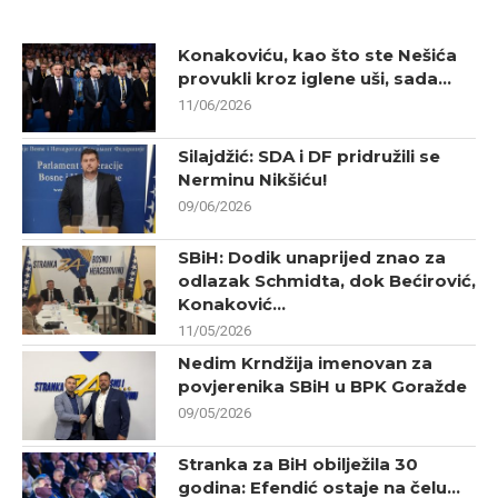
Konakoviću, kao što ste Nešića
provukli kroz iglene uši, sada...
11/06/2026
Silajdžić: SDA i DF pridružili se
Nerminu Nikšiću!
09/06/2026
SBiH: Dodik unaprijed znao za
odlazak Schmidta, dok Bećirović,
Konaković...
11/05/2026
Nedim Krndžija imenovan za
povjerenika SBiH u BPK Goražde
09/05/2026
Stranka za BiH obilježila 30
godina: Efendić ostaje na čelu...