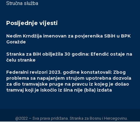
Stručna služba
Posljednje vijesti
Nedim Krndžija imenovan za povjerenika SBiH u BPK
Goražde
Stranka za BiH obilježila 30 godina: Efendić ostaje na
čelu stranke
Federalni revizori 2023. godine konstatovali: Zbog
problema sa napajanjem strujom upotrebna dozvola
za dio tramvajske pruge na pravcu iz kojeg je došao
tramvaj koji je iskočio iz šina nije (bila) izdata
@2022 – Sva prava pridržana. Stranka za Bosnu i Hercegovinu.