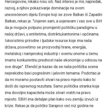
Hercegovine, nikako nisu isti. Naš interes je mir, napredak,
razvoj, a njihov pokazivanje dominacije na ovom
unesrećenom dijelu Evrope koji se zove Balkan ili Zapadni
Balkan, rekao je. “Uvjeren sam, a uvjeravam i vas sve u BiH
da je moguće potpuno promijeniti političku paradigmu u
našoj državi, u entitetima, distriktu,kantonima i općinama.
Iskoristimo prirodne i ljudske resurse koje ima naša
država, posvetimo se proizvodnji hrane, energije,
metalskoj i namjenskoj industriji i svemu onome u čemu
imamo konkurentnu prednost naše ekonomije u odnosu na
sve druge”. Efendić je kazao da se naša politička scena
neprekidno bavi pogrešnim i jalovim temama. Podcrtao je
da mi moramo postaviti stvari na pravo mjesto kako bi
došli do ispravnog rezultata. Samo politička stranka koja
ima dovoljno kapaciteta može stvari vratiti na pravo
mjesto. SBiH ima detaljan plan kako ovu zemlju izvući iz
krize. Rekao je da poličko Sarajevo već niz godina ne