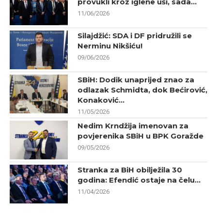
provukli kroz iglene uši, sada...
11/06/2026
Silajdžić: SDA i DF pridružili se
Nerminu Nikšiću!
09/06/2026
SBiH: Dodik unaprijed znao za
odlazak Schmidta, dok Bećirović,
Konaković...
11/05/2026
Nedim Krndžija imenovan za
povjerenika SBiH u BPK Goražde
09/05/2026
Stranka za BiH obilježila 30
godina: Efendić ostaje na čelu...
11/04/2026