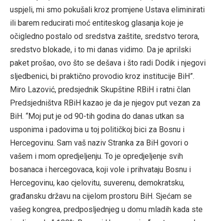
uspjeli, mi smo pokušali kroz promjene Ustava eliminirati
ili barem reducirati moć entiteskog glasanja koje je
očigledno postalo od sredstva zaštite, sredstvo terora,
sredstvo blokade, i to mi danas vidimo. Da je aprilski
paket prošao, ovo što se dešava i što radi Dodik i njegovi
sljedbenici, bi praktično provodio kroz institucije BiH”.
Miro Lazović, predsjednik Skupštine RBiH i ratni član
Predsjedništva RBiH kazao je da je njegov put vezan za
BiH. “Moj put je od 90-tih godina do danas utkan sa
usponima i padovima u toj političkoj bici za Bosnu i
Hercegovinu. Sam vaš naziv Stranka za BiH govori o
vašem i mom opredjeljenju. To je opredjeljenje svih
bosanaca i hercegovaca, koji vole i prihvataju Bosnu i
Hercegovinu, kao cjelovitu, suverenu, demokratsku,
građansku državu na cijelom prostoru BiH. Sjećam se
vašeg kongrea, predposljednjeg u domu mladih kada ste