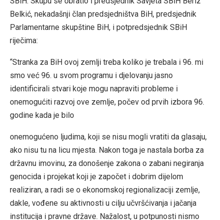
SBiH. Skupu se obratio i predsjednik Savjeta SBiH Beriz
Belkić, nekadašnji član predsjedništva BiH, predsjednik
Parlamentarne skupštine BiH, i potpredsjednik SBiH
riječima:
“Stranka za BiH ovoj zemlji treba koliko je trebala i 96. mi
smo već 96. u svom programu i djelovanju jasno
identificirali stvari koje mogu napraviti probleme i
onemogućiti razvoj ove zemlje, počev od prvih izbora 96.
godine kada je bilo
onemogućeno ljudima, koji se nisu mogli vratiti da glasaju,
ako nisu tu na licu mjesta. Nakon toga je nastala borba za
državnu imovinu, za donošenje zakona o zabani negiranja
genocida i projekat koji je započet i dobrim dijelom
realiziran, a radi se o ekonomskoj regionalizaciji zemlje,
dakle, vođene su aktivnosti u cilju učvršćivanja i jačanja
institucija i pravne države. Nažalost, u potpunosti nismo