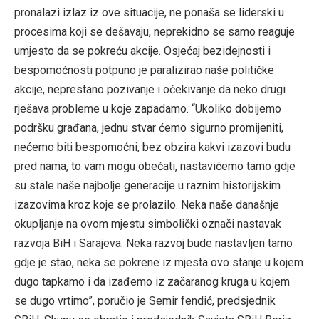
pronalazi izlaz iz ove situacije, ne ponaša se liderski u
procesima koji se dešavaju, neprekidno se samo reaguje
umjesto da se pokreću akcije. Osjećaj bezidejnosti i
bespomoćnosti potpuno je paralizirao naše političke
akcije, neprestano pozivanje i očekivanje da neko drugi
rješava probleme u koje zapadamo. “Ukoliko dobijemo
podršku građana, jednu stvar ćemo sigurno promijeniti,
nećemo biti bespomoćni, bez obzira kakvi izazovi budu
pred nama, to vam mogu obećati, nastavićemo tamo gdje
su stale naše najbolje generacije u raznim historijskim
izazovima kroz koje se prolazilo. Neka naše današnje
okupljanje na ovom mjestu simbolički označi nastavak
razvoja BiH i Sarajeva. Neka razvoj bude nastavljen tamo
gdje je stao, neka se pokrene iz mjesta ovo stanje u kojem
dugo tapkamo i da izađemo iz začaranog kruga u kojem
se dugo vrtimo”, poručio je Semir fendić, predsjednik