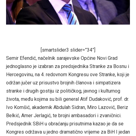
[smartslider3 slider=”34”]
Semir Efendić, načelnik sarajevske Općine Novi Grad
jednoglasno je izabran za predsjednika Stranke za Bosnu i
Hercegovinu, na 4. redovnom Kongresu ove Stranke, koji je
održan jučer uz prisustvo brojnih članova i simpatizera
stranke i drugih gostiju iz političkog, javnog i kulturnog
života, među kojima su bili general Atif Dudaković, prof. dr.
Ivo Komšić, akademik Abdulah Sidran, Miro Lazović, Beriz
Belkić, Amer Jerlagić, te brojni ambasadori i zvaničnici.
Predsjednik SBiH u obraćanju prisutnima kazao je da se
Kongres održava u jedno dramatično vrijeme za BiH I jedan