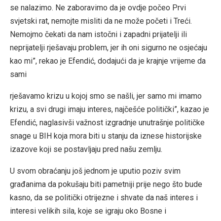
se nalazimo. Ne zaboravimo da je ovdje počeo Prvi
svjetski rat, nemojte misliti da ne može početi i Treći.
Nemojmo čekati da nam istočni i zapadni prijatelji ili
neprijatelji rješavaju problem, jer ih oni sigurno ne osjećaju
kao mi”, rekao je Efendić, dodajući da je krajnje vrijeme da
sami
rješavamo krizu u kojoj smo se našli, jer samo mi imamo
krizu, a svi drugi imaju interes, najčešće politički”, kazao je
Efendić, naglasivši važnost izgradnje unutrašnje političke
snage u BIH koja mora biti u stanju da iznese historijske
izazove koji se postavljaju pred našu zemlju.
U svom obraćanju još jednom je uputio poziv svim
građanima da pokušaju biti pametniji prije nego što bude
kasno, da se politički otrijezne i shvate da naš interes i
interesi velikih sila, koje se igraju oko Bosne i