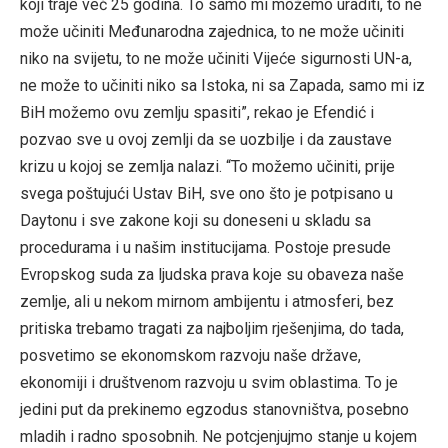
koji traje već 25 godina. To samo mi možemo uraditi, to ne
može učiniti Međunarodna zajednica, to ne može učiniti
niko na svijetu, to ne može učiniti Vijeće sigurnosti UN-a,
ne može to učiniti niko sa Istoka, ni sa Zapada, samo mi iz
BiH možemo ovu zemlju spasiti”, rekao je Efendić i
pozvao sve u ovoj zemlji da se uozbilje i da zaustave
krizu u kojoj se zemlja nalazi. “To možemo učiniti, prije
svega poštujući Ustav BiH, sve ono što je potpisano u
Daytonu i sve zakone koji su doneseni u skladu sa
procedurama i u našim institucijama. Postoje presude
Evropskog suda za ljudska prava koje su obaveza naše
zemlje, ali u nekom mirnom ambijentu i atmosferi, bez
pritiska trebamo tragati za najboljim rješenjima, do tada,
posvetimo se ekonomskom razvoju naše države,
ekonomiji i društvenom razvoju u svim oblastima. To je
jedini put da prekinemo egzodus stanovništva, posebno
mladih i radno sposobnih. Ne potcjenjujmo stanje u kojem