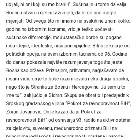
ubijali, ni oni koji su me branili”. Suština je u tome da valja
Bosnu i stvari u cjelini razumjeti, da bi se one mogle
mijenjati. Od svega što mi imamo na svakih ne znam koliko
godina na izbornim tacnama, vrlo je teško uočavati
suštinske diferencije, međustanačke borbe su pogane,
nisu idejne, ideološke, nisu principijelne. Bitno je koja je od
političkih opcija, na svim izbornim tacnama od 96. Godine
do danas pokazala najviše razumijevanja toga šta jeste
Bosna kao država. Priznajem, prihvatam, naglašavam da
nisam vidio da je to bolje razumijevala neka druga stranka,
nego što je Stranka za Bosnu i Hercegovinu. Ja sam u to
ime tu.”, zaključio je Sidran. Skupu se obratio i predsjednik
Srpskog građanskog vijeća “Pokret za ravnopravnost BiH”,
Zoran Jovanović. On je kazao da je Pokret za
ravnopravnost BiH” od osnivanja 93. radilo na aktivnostima
za cjelovitu, suverenu, međunarodno priznatu BiH na
principima jednakosti i ravnopravnosti građana i naroda,