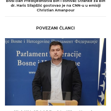
Bivši član Predsjedništva BiH i osnivač Stranke za BiH
dr. Haris Silajdžić gostovao je na CNN-u u emisiji
Christian Amanpour
POVEZANI ČLANCI