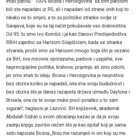
imali parolu ” 100% Bosna i Hercegovina“ sa tom parolom
bili ste napadani iz RS, ali i napadani od strane onih koji to
nikako ne bi smjeli, a to su političke stranke ovdje iz
Sarajeva, koje su na taj način pokušavale vas diskreditira.
Od 95. tu smo Ivo Komšić i ja kao članovi Predsjedništva
RBiH zajedno sa Harisom Silajdžićem, kada se stranka
stvarala, prošli smo sa Harisom mnogo toga što je vezano
za BiH, sve mirovne sporazume, padove i uspjehe, sve
neprincipijelne politike, krahove, prijetnje, ali smo odolili,
jer smo imali tu ideju. Bosna i Hercegovina je neuništiva
bez obzira koliko je napadali, ona ima svoju budućnost i
bez obzira što je danas razapeta država između Daytona i
Brisela, ona će te svoje muke preći polahko u to sam
siguran”, naglasio je Lazović. BH književnik, akademik
Abdulah Sidran u svom obraćanju kazao je da je svoju
zadnju knjigu završio nečim što je kao epitaf koji je sama
sebi napisala Bosna:,,Nisu me razumjeli ni oni koji su me