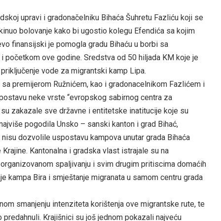
adskoj upravi i gradonačelniku Bihaća Šuhretu Fazliću koji se
ekinuo bolovanje kako bi ugostio kolegu Efendića sa kojim
evo finansijski je pomogla gradu Bihaću u borbi sa
 i početkom ove godine. Sredstva od 50 hiljada KM koje je
 priključenje vode za migrantski kamp Lipa.
a sa premijerom Ružnićem, kao i gradonacelnikom Fazlićem i
uspostavu neke vrste “evropskog sabirnog centra za
u zakazale sve državne i entitetske inatitucije koje su
e najviše pogodila Unsko – sanski kanton i grad Bihać,
je nisu dozvolile uspostavu kampova unutar grada Bihaća
e Krajine. Kantonalna i gradska vlast istrajale su na
organizovanom spaljivanju i svim drugim pritiscima domaćih
anje kampa Bira i smještanje migranata u samom centru grada
enom smanjenju intenziteta korištenja ove migrantske rute, te
predahnuli. Krajišnici su još jednom pokazali najveću