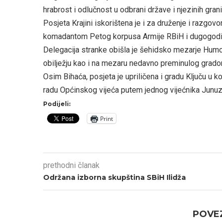
hrabrost i odlučnost u odbrani države i njezinih gran
Posjeta Krajini iskorištena je i za druženje i razg
komadantom Petog korpusa Armije RBiH i dugogodiš
Delegacija stranke obišla je šehidsko mezarje Humc
obilježju kao i na mezaru nedavno preminulog grado
Osim Bihaća, posjeta je upriličena i gradu Ključu u
radu Općinskog vijeća putem jednog vijećnika Junu
Podijeli:
Print
prethodni članak
Održana izborna skupština SBiH Ilidža
POVEZ