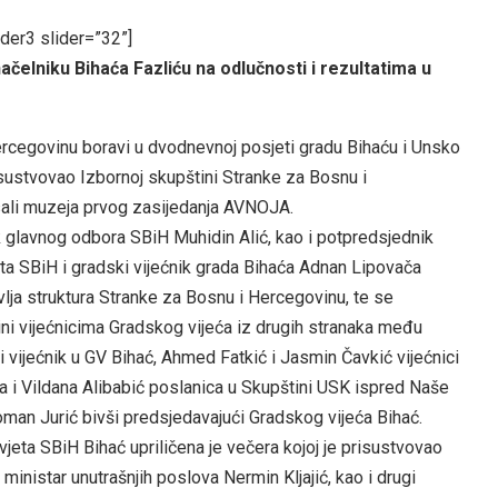
ider3 slider=”32”]
čelniku Bihaća Fazliću na odlučnosti i rezultatima u
ercegovinu boravi u dvodnevnoj posjeti gradu Bihaću i Unsko
sustvovao Izbornoj skupštini Stranke za Bosnu i
 sali muzeja prvog zasijedanja AVNOJA.
k glavnog odbora SBiH Muhidin Alić, kao i potpredsjednik
a SBiH i gradski vijećnik grada Bihaća Adnan Lipovača
vlja struktura Stranke za Bosnu i Hercegovinu, te se
ni vijećnicima Gradskog vijeća iz drugih stranaka među
i vijećnik u GV Bihać, Ahmed Fatkić i Jasmin Čavkić vijećnici
a i Vildana Alibabić poslanica u Skupštini USK ispred Naše
Roman Jurić bivši predsjedavajući Gradskog vijeća Bihać.
jeta SBiH Bihać upriličena je večera kojoj je prisustvovao
nistar unutrašnjih poslova Nermin Kljajić, kao i drugi