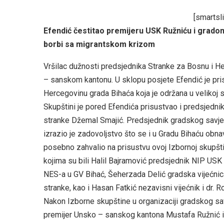
[smartsl
Efendić čestitao premijeru USK Ružniću i gradona
borbi sa migrantskom krizom
Vršilac dužnosti predsjednika Stranke za Bosnu i H
– sanskom kantonu. U sklopu posjete Efendić je pri
Hercegovinu grada Bihaća koja je održana u velikoj
Skupštini je pored Efendića prisustvao i predsjedni
stranke Džemal Smajić. Predsjednik gradskog savjet
izrazio je zadovoljstvo što se i u Gradu Bihaću obna
posebno zahvalio na prisustvu ovoj Izbornoj skupšti
kojima su bili Halil Bajramović predsjednik NIP USK 
NES-a u GV Bihać, Šeherzada Delić gradska vijećnic
stranke, kao i Hasan Fatkić nezavisni vijećnik i dr. 
Nakon Izborne skupštine u organizaciji gradskog sav
premijer Unsko – sanskog kantona Mustafa Ružnić i mi