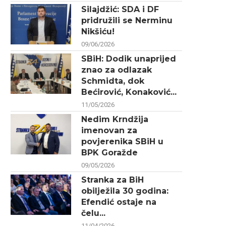
Silajdžić: SDA i DF
pridružili se Nerminu
Nikšiću!
09/06/2026
SBiH: Dodik unaprijed
znao za odlazak
Schmidta, dok
Bećirović, Konaković...
11/05/2026
Nedim Krndžija
imenovan za
povjerenika SBiH u
BPK Goražde
09/05/2026
Stranka za BiH
obilježila 30 godina:
Efendić ostaje na
čelu...
11/04/2026