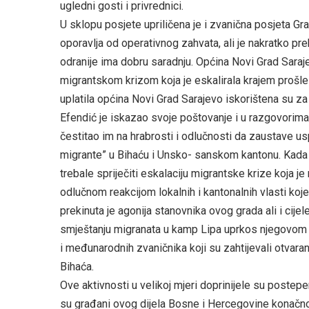
ugledni gosti i privrednici.
U sklopu posjete upriličena je i zvanična posjeta Gr
oporavlja od operativnog zahvata, ali je nakratko pr
odranije ima dobru saradnju. Općina Novi Grad Saraj
migrantskom krizom koja je eskalirala krajem prošle
uplatila općina Novi Grad Sarajevo iskorištena su za
Efendić je iskazao svoje poštovanje i u razgovorim
čestitao im na hrabrosti i odlučnosti da zaustave 
migrante” u Bihaću i Unsko- sanskom kantonu. Kada s
trebale spriječiti eskalaciju migrantske krize koja j
odlučnom reakcijom lokalnih i kantonalnih vlasti ko
prekinuta je agonija stanovnika ovog grada ali i cijel
smještanju migranata u kamp Lipa uprkos njegovom 
i međunarodnih zvaničnika koji su zahtijevali otvar
Bihaća.
Ove aktivnosti u velikoj mjeri doprinijele su postep
su građani ovog dijela Bosne i Hercegovine konačno 