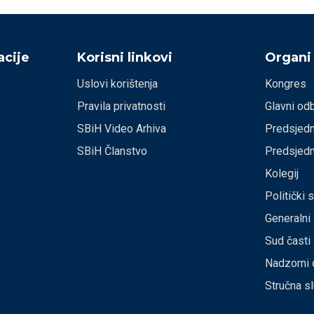
cije
Korisni linkovi
Organi
Uslovi korištenja
Kongres
Pravila privatnosti
Glavni od
SBiH Video Arhiva
Predsjedn
SBiH Članstvo
Predsjedn
Kolegij
Politički 
Generalni
Sud časti
Nadzorni 
Stručna s