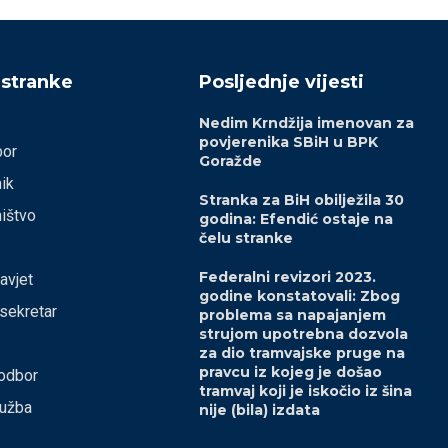
 stranke
Posljednje vijesti
Nedim Krndžija imenovan za
povjerenika SBiH u BPK
bor
Goražde
ik
Stranka za BiH obilježila 30
ištvo
godina: Efendić ostaje na
čelu stranke
Federalni revizori 2023.
savjet
godine konstatovali: Zbog
 sekretar
problema sa napajanjem
strujom upotrebna dozvola
za dio tramvajske pruge na
pravcu iz kojeg je došao
odbor
tramvaj koji je iskočio iz šina
lužba
nije (bila) izdata