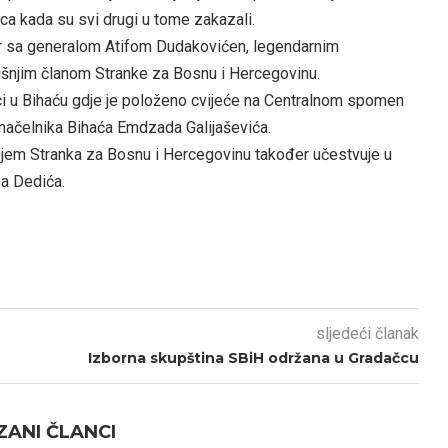
ica kada su svi drugi u tome zakazali.
ovor sa generalom Atifom Dudakovićen, legendarnim
njim članom Stranke za Bosnu i Hercegovinu.
i u Bihaću gdje je položeno cvijeće na Centralnom spomen
načelnika Bihaća Emdzada Galijaševića.
 kojem Stranka za Bosnu i Hercegovinu također učestvuje u
za Dedića.
sljedeći članak
Izborna skupština SBiH održana u Gradačcu
ANI ČLANCI