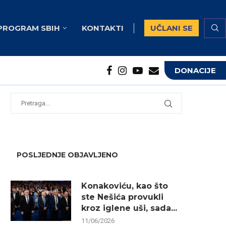
PROGRAM SBIH
KONTAKTI
UČLANI SE
DONACIJE
potrebna...
...
POSLJEDNJE OBJAVLJENO
Konakoviću, kao što
ste Nešića provukli
kroz iglene uši, sada...
11/06/2026