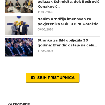
odlazak Schmidta, dok Bećirović,
Konaković...
11/05/2026
Nedim Krndžija imenovan za
povjerenika SBiH u BPK Goražde
09/05/2026
Stranka za BiH obilježila 30
godina: Efendić ostaje na čelu...
11/04/2026
SBIH PRISTUPNICA
KATEGORIJE