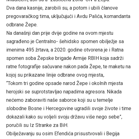
Dva dana kasnije, zarobili su, a potom i ubili članove
pregovaračkog tima, uključujući i Avdu Palića, komandanta
odbrane Žepe.
Na današnji dan prije dvije godine na ovom mjestu
sagrađeno je Centralno- šehidsko spomen obilježje sa
imenima 495 žrtava, a 2020. godine otvorena je i Ratna
spomen soba Žepske brigade Armije RBIH koja sadrži
ratne fotografije sačuvane nakon pada Žepe, te maketu na
kojoj su prikazane linije odbrane ovog mjesta,.
“Tokom tri godine opsade narod Žepe i okolnih mjesta
herojski se suprotstavljao napadima agresora. Nikada
nećemo zaboraviti naše saborce koji su u temelje
slobodne Bosne i Hercegovine ugradili svoje živote i time
dokazali kako su voljeli svoju državu više nego sebe”,
poručili su Iz Stranke za BiH.
Obilježavanju su osim Efendića prisustvovali i Begija