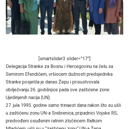
[smartslider3 slider=”17”]
Delegacija Stranke za Bosnu i Hercegovinu na čelu sa
Semirom Efendićem, vršiocem dužnosti predsjednika
Stranke posjetila je danas Žepu i prisustvovala
obilježvanju 26. godišnjice pada ove zaštićene zone
Ujedinjenih nacija (UN).
27. jula 1995. godine samo trinaest dana nakon što su ušli
u zaštićenu zonu UN-a Srebrenica, pripadnici Vojske RS,
predvođeni osuđenim ratnim zločincem Ratkom
Mladićem, ušli su u “zaštićenu zonu“ UN-a Žepa.