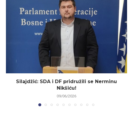
Silajdžić: SDA i DF pridružili se Nerminu
Nikšiću!
09/06/2026