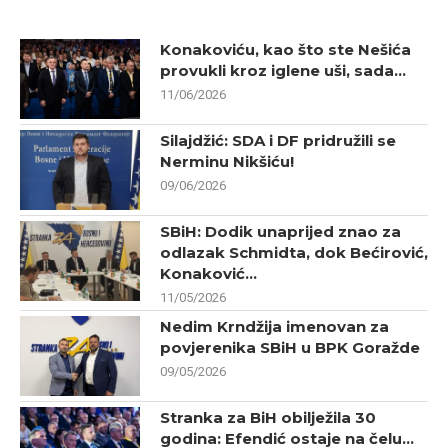
Konakoviću, kao što ste Nešića
provukli kroz iglene uši, sada...
11/06/2026
Silajdžić: SDA i DF pridružili se
Nerminu Nikšiću!
09/06/2026
SBiH: Dodik unaprijed znao za
odlazak Schmidta, dok Bećirović,
Konaković...
11/05/2026
Nedim Krndžija imenovan za
povjerenika SBiH u BPK Goražde
09/05/2026
Stranka za BiH obilježila 30
godina: Efendić ostaje na čelu...