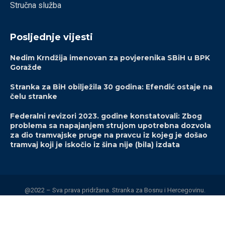
Stručna služba
Posljednje vijesti
Nedim Krndžija imenovan za povjerenika SBiH u BPK
Goražde
Stranka za BiH obilježila 30 godina: Efendić ostaje na
čelu stranke
Federalni revizori 2023. godine konstatovali: Zbog
problema sa napajanjem strujom upotrebna dozvola
za dio tramvajske pruge na pravcu iz kojeg je došao
tramvaj koji je iskočio iz šina nije (bila) izdata
@2022 – Sva prava pridržana. Stranka za Bosnu i Hercegovinu.