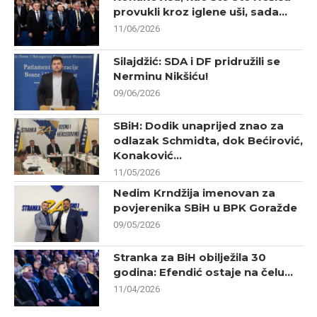
provukli kroz iglene uši, sada...
11/06/2026
Silajdžić: SDA i DF pridružili se
Nerminu Nikšiću!
09/06/2026
SBiH: Dodik unaprijed znao za
odlazak Schmidta, dok Bećirović,
Konaković...
11/05/2026
Nedim Krndžija imenovan za
povjerenika SBiH u BPK Goražde
09/05/2026
Stranka za BiH obilježila 30
godina: Efendić ostaje na čelu...
11/04/2026