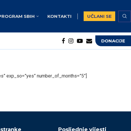
PROGRAM SBIH
KONTAKTI
UČLANI SE
DONACIJE
potrebna...
...
=”yes” exp_so=”yes” number_of_months=”5”]
 stranke
Posljednje vijesti