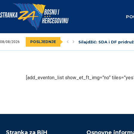
PO
POSLJEDNJE
Silajdžić: SDA i DF pridruž
08/08/2026
SBiH: Dodik unaprijed zna
Nedim Krndžija imenovan
Stranka za BiH obilježila
Federalni revizori 2023.
Unsko-sanski kanton: Na
Livno: Održana izborna o
Izabrano kantonalno ruko
Dva vijećnika u Općinskom
[add_eventon_list show_et_ft_img=”no” tiles=”yes
Stranka za BiH
Osnovne informa