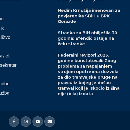
Nedim Krndžija imenovan za
povjerenika SBiH u BPK
bor
Goražde
ik
Stranka za BiH obilježila 30
ištvo
godina: Efendić ostaje na
čelu stranke
Federalni revizori 2023.
savjet
godine konstatovali: Zbog
 sekretar
problema sa napajanjem
strujom upotrebna dozvola
za dio tramvajske pruge na
pravcu iz kojeg je došao
odbor
tramvaj koji je iskočio iz šina
lužba
nije (bila) izdata